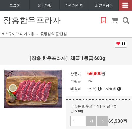
로그인
회원가입
마이페이지
최근본상품
장흥한우프라자
로스구이/스테이크용
꽃등심/채끝/안심
11
［장흥 한우프라자］채끝 1등급 600g
69,900
상품가
원
적립금
1%
배송비
(조건)
지역별
［장흥 한우프라자］채끝 1등
급 600g
69,900
원
+1
-1